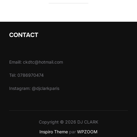
CONTACT
Emaill: ckdtc@hotmail.com
Tél: 0786970474
Instagram: @djclarkparis
Copyright © 2026 DJ CLARK
Inspiro Theme
par
WPZOOM