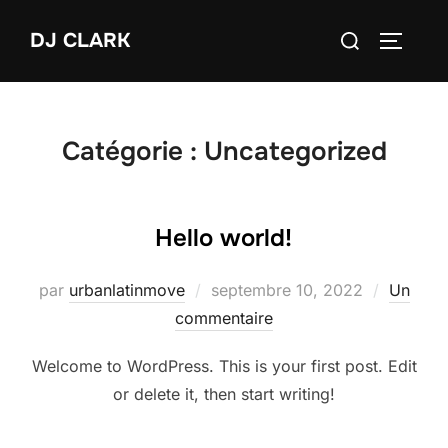
Aller
Rechercher :
DJ CLARK
au
PERMUT
contenu
Catégorie :
Uncategorized
Hello world!
Publié
par
urbanlatinmove
septembre 10, 2022
Un
le
commentaire
Welcome to WordPress. This is your first post. Edit
or delete it, then start writing!